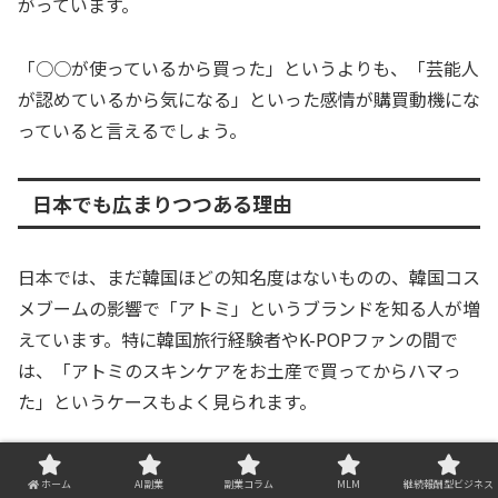
がっています。
「○○が使っているから買った」というよりも、「芸能人
が認めているから気になる」といった感情が購買動機にな
っていると言えるでしょう。
日本でも広まりつつある理由
日本では、まだ韓国ほどの知名度はないものの、韓国コス
メブームの影響で「アトミ」というブランドを知る人が増
えています。特に韓国旅行経験者やK-POPファンの間で
は、「アトミのスキンケアをお土産で買ってからハマっ
た」というケースもよく見られます。
また、アトミ製品のデザインはシンプルで清潔感があり、
ホーム
AI副業
副業コラム
MLM
継続報酬型ビジネス
「いかにも韓国コスメっぽくない」点も日本人に好まれて