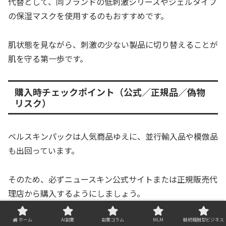
代替として、同ブランドの低刺激シリーズやジェルタイプ
の保湿マスクを使用するのもおすすめです。
肌状態を見ながら、刺激の少ない製品に切り替えることが
肌を守る第一歩です。
購入時チェックポイント（公式／正規品／偽物
リスク）
ベルスキンパックは人気商品ゆえに、並行輸入品や模倣品
も出回っています。
そのため、必ずニュースキン公式サイトまたは正規販売代
理店から購入するようにしましょう。
正規品には製造番号と品質保証ラベルが付いており、パッ
ホーム
AI副業
副業コラム
MLM
継続報酬型ビジネス