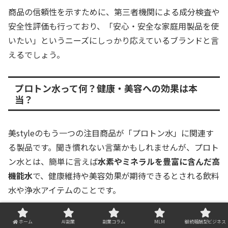
商品の信頼性を示すために、第三者機関による成分検査や
安全性評価も行っており、「安心・安全な家庭用製品を使
いたい」というニーズにしっかり応えているブランドと言
えるでしょう。
プロトン水って何？健康・美容への効果は本
当？
美styleのもう一つの注目商品が「プロトン水」に関連す
る製品です。聞き慣れない言葉かもしれませんが、プロト
ン水とは、簡単に言えば
水素やミネラルを豊富に含んだ高
機能水
で、健康維持や美容効果が期待できるとされる飲料
水や浄水アイテムのことです。
美styleでは専用の生成器や浄水ボトル、プロトン水を使
ホーム
AI副業
副業コラム
MLM
継続報酬型ビジネス