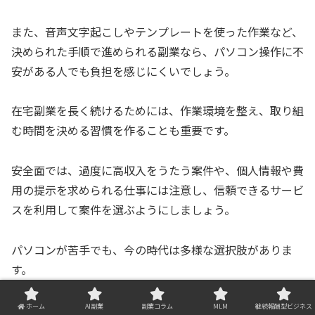
また、音声文字起こしやテンプレートを使った作業など、
決められた手順で進められる副業なら、パソコン操作に不
安がある人でも負担を感じにくいでしょう。
在宅副業を長く続けるためには、作業環境を整え、取り組
む時間を決める習慣を作ることも重要です。
安全面では、過度に高収入をうたう案件や、個人情報や費
用の提示を求められる仕事には注意し、信頼できるサービ
スを利用して案件を選ぶようにしましょう。
パソコンが苦手でも、今の時代は多様な選択肢がありま
す。
あなたに合ったスタイルで、無理なく在宅副業を始めてみ
ホーム
AI副業
副業コラム
MLM
継続報酬型ビジネス