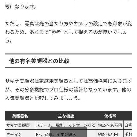
考になります。
ただし、写真は光の当たり方やカメラの設定でも印象が変
わるため、あくまで“参考”として捉えるのが良いでしょ
う。
他の有名美顔器との比較
サキナ美顔器は家庭用美顔器としては高価格帯に入ります
が、その分多機能でプロ仕様の設計となっています。他の
人気美顔器と比較してみましょう。
美顔器名
主な機能
価格帯
サキナ美顔器
スチーム、吸引、マッサージなど
約15〜30万円
自宅サ
ヤーマン
RF、EMS、イオン導入
約3〜6万円
手軽で