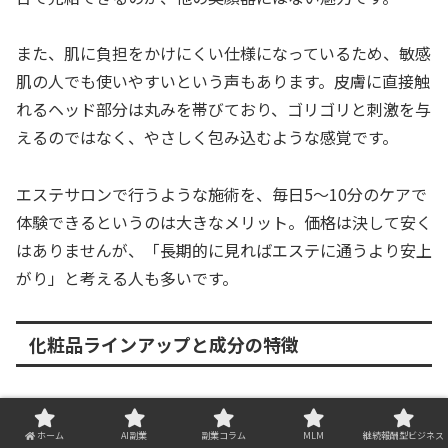
また、肌に負担をかけにくい仕様になっているため、敏感
肌の人でも使いやすいという声もあります。皮膚に直接触
れるヘッド部分は丸みを帯びており、ゴリゴリと刺激を与
えるのではなく、やさしく包み込むような感覚です。
エステサロンで行うような施術を、毎日5〜10分のケアで
体験できるというのは大きなメリット。価格は決して安く
はありませんが、「長期的に見ればエステに通うより安上
がり」と考える人も多いです。
化粧品ラインアップと成分の特徴
フヨウサキナでは、美顔器だけでなく専用のスキンケア化
粧品も展開しています。ラインナップは非常に豊富で、以
ホーム
AI副業
副業コラム
MLM
継続報酬型ビジネス