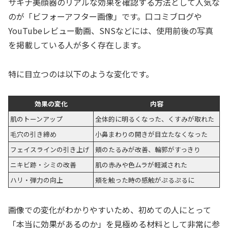
サキナ美顔器のリアルな効果を確認する方法として人気な
のが「ビフォーアフター画像」です。口コミブログや
YouTubeレビュー動画、SNSなどには、使用前後の写真
を掲載している人が多く存在します。
特に目立つのは以下のような変化です。
効果の変化
内容
肌のトーンアップ
全体的に明るくなった、くすみが取れた
毛穴の引き締め
小鼻まわりの開きが目立たなくなった
フェイスラインの引き上げ
頬のたるみが改善、輪郭がすっきり
ニキビ跡・シミの改善
肌の赤みや色ムラが軽減された
ハリ・弾力の向上
頬を触った時の感触がぷるぷるに
画像での変化がわかりやすいため、初めての人にとって
「本当に効果があるのか」を見極める材料として非常に参