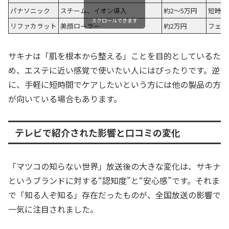
パナソニック
スチーム、イオン導入
約2〜5万円
短時間
スクロールできます
リファカラット
美顔ローラー
約2万円
フェイ
サキナは「肌を根本から整える」ことを目的としているた
め、エステに近い感覚で使いたい人にはぴったりです。逆
に、手軽に短時間でケアしたいという方には他の製品の方
が向いている場合もあります。
テレビで紹介された影響と口コミの変化
「マツコの知らない世界」放送後の大きな変化は、サキナ
というブランドに対する“認知度”と“安心感”です。それま
で「知る人ぞ知る」存在だったものが、全国放送の影響で
一気に注目されました。