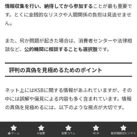
情報収集を行い、納得してから参加する
ことが最も重要で
す。とくに金銭的なリスクや人間関係の負担は見逃せませ
ん。
また、何か問題が起きた場合は、消費者センターや法律相
談など、
公的機関に相談することも選択肢
です。
評判の真偽を見極めるためのポイント
ネット上にはKSBに関する情報があふれていますが、その
中には誤解や偏見による内容も多く含まれています。情報
の真偽を見極めるには、以下のような視点が大切です。
情報源を確認する
匿名掲示板や個人の感想は信憑性に限界がありま
ホーム
AI副業
副業コラム
MLM
継続報酬型ビジネス