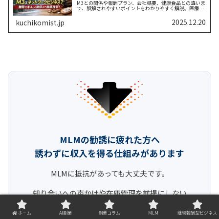
M3との関係や報酬プラン、会社概要、健康食品との違いま
で、誤解されやすいポイントをわかりやすく解説。医療
×ITの上場企業の実態を知ろう！
2025.12.20
kuchikomist.jp
MLMの勧誘に疲れた方へ
誘わずに収入を得る仕組みがあります
MLMに抵抗があっても大丈夫です。
知り合いへの声かけや在庫管理を前提にしない
仕組みを無料ページで解説しています。
ホーム
AI副業
副業コラム
MLM
継続報酬型ビジネス