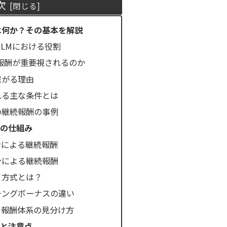
次
は何か？その基本を解説
LMにおける役割
報酬が重要視されるのか
繋がる理由
れる主な条件とは
の継続報酬の事例
の仕組み
ンによる継続報酬
ンによる継続報酬
イ方式とは？
チングボーナスの違い
う報酬体系の見分け方
と注意点