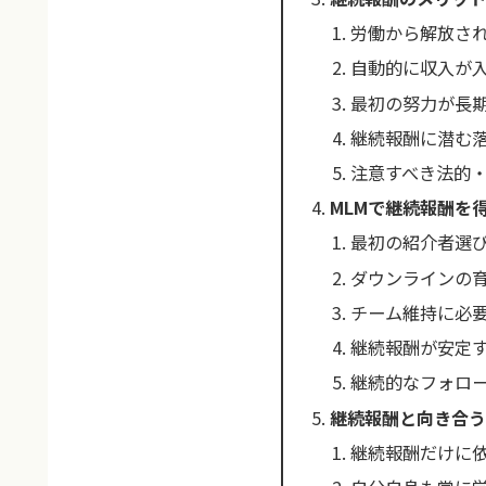
労働から解放さ
自動的に収入が
最初の努力が長
継続報酬に潜む
注意すべき法的
MLMで継続報酬を
最初の紹介者選
ダウンラインの
チーム維持に必
継続報酬が安定
継続的なフォロ
継続報酬と向き合う
継続報酬だけに