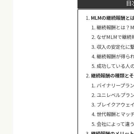
目
MLMの継続報酬と
継続報酬とは？M
なぜMLMで継続
収入の安定化に
継続報酬が得ら
成功している人
継続報酬の種類とそ
バイナリープラ
ユニレベルプラ
ブレイクアウェ
世代報酬とマッ
会社によって違
継続報酬のメリット