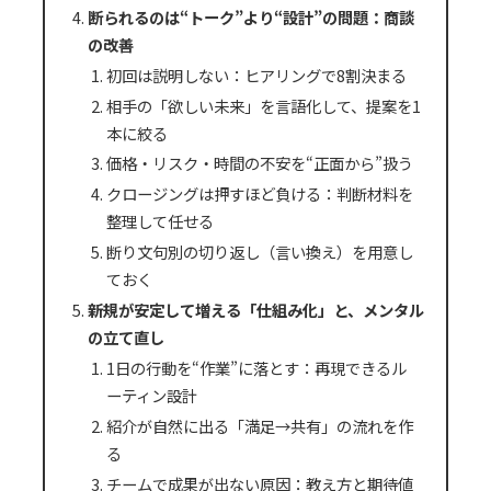
断られるのは“トーク”より“設計”の問題：商談
の改善
初回は説明しない：ヒアリングで8割決まる
相手の「欲しい未来」を言語化して、提案を1
本に絞る
価格・リスク・時間の不安を“正面から”扱う
クロージングは押すほど負ける：判断材料を
整理して任せる
断り文句別の切り返し（言い換え）を用意し
ておく
新規が安定して増える「仕組み化」と、メンタル
の立て直し
1日の行動を“作業”に落とす：再現できるル
ーティン設計
紹介が自然に出る「満足→共有」の流れを作
る
チームで成果が出ない原因：教え方と期待値