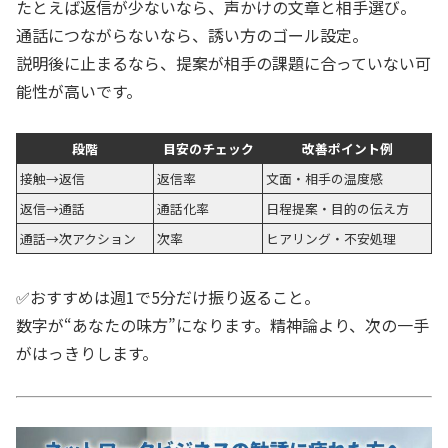
たとえば返信が少ないなら、声かけの文章と相手選び。
通話につながらないなら、誘い方のゴール設定。
説明後に止まるなら、提案が相手の課題に合っていない可
能性が高いです。
段階
目安のチェック
改善ポイント例
接触→返信
返信率
文面・相手の温度感
返信→通話
通話化率
日程提案・目的の伝え方
通話→次アクション
次率
ヒアリング・不安処理
✅おすすめは週1で5分だけ振り返ること。
数字が“あなたの味方”になります。精神論より、次の一手
がはっきりします。