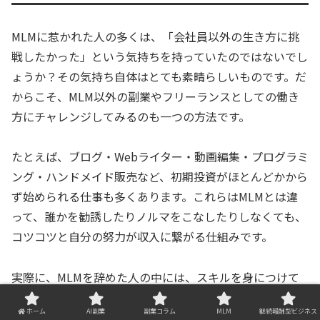
MLMに惹かれた人の多くは、「会社員以外の生き方に挑
戦したかった」という気持ちを持っていたのではないでし
ょうか？その気持ち自体はとても素晴らしいものです。だ
からこそ、MLM以外の副業やフリーランスとしての働き
方にチャレンジしてみるのも一つの方法です。
たとえば、ブログ・Webライター・動画編集・プログラミ
ング・ハンドメイド販売など、初期投資がほとんどかから
ず始められる仕事も多くあります。これらはMLMとは違
って、誰かを勧誘したりノルマをこなしたりしなくても、
コツコツと自分の努力が収入に繋がる仕組みです。
実際に、MLMを辞めた人の中には、スキルを身につけて
フリーランスとして成功している人もいます。新しい自分
ホーム
AI副業
副業コラム
MLM
継続報酬型ビジネス
を見つけるチャンスと捉えましょう。