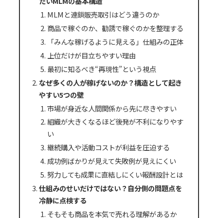
たいMLMの基本構造
MLMと連鎖販売取引はどう違うのか
商品で稼ぐのか、勧誘で稼ぐのかを整理する
「みんな稼げるように見える」仕組みの正体
上位だけが目立ちやすい理由
最初に知るべき“再現性”という視点
なぜ多くの人が稼げないのか？構造として起き
やすい5つの壁
市場が身近な人間関係から先に尽きやすい
組織が大きくなるほど後発が不利になりやす
い
継続購入や活動コストが利益を圧迫する
成功例ばかりが見えて失敗例が見えにくい
努力しても成果に直結しにくい報酬設計とは
仕組みのせいだけではない？自分側の問題点を
冷静に点検する
そもそも商品を本気で売れる理解があるか