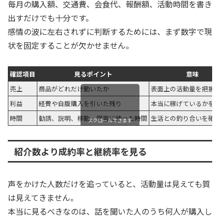
毎月の購入額、交通費、会食代、報酬額、活動時間を書き
出すだけでも十分です。
感情の波に左右されずに判断するためには、まず数字で現
状を固定することが欠かせません。
確認項目
見るポイント
意味
売上
商品がどれだけ動いたか
表面上の活動量を把握
利益
経費や自腹購入を引いた残り
本当に稼げているかを
時間
勧誘、説明、移動、学習に使った時間
生活との釣り合いを確
スクロールできます
紹介数より成約率と継続率を見る
声をかけた人数だけを追っていると、活動量は見えても質
は見えてきません。
本当に見るべきなのは、話を聞いた人のうち何人が購入し