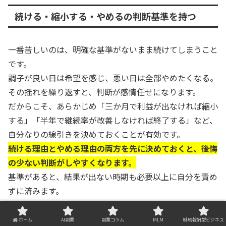
続ける・縮小する・やめるの判断基準を持つ
一番苦しいのは、明確な基準がないまま続けてしまうこと
です。
調子が良い日は希望を感じ、悪い日は全部やめたくなる。
その揺れを繰り返すと、判断が感情任せになります。
だからこそ、あらかじめ「三か月で利益が出なければ縮小
する」「半年で継続率が改善しなければ終了する」など、
自分なりの線引きを決めておくことが有効です。
続ける理由とやめる理由の両方を先に決めておくと、後悔
の少ない判断がしやすくなります。
基準があると、結果が出ない時期も必要以上に自分を責め
ずに済みます。
続けること自体を目的にせず、生活と収支に対して意味が
あるかどうかで選ぶ姿勢が大切です。
ホーム
AI副業
副業コラム
MLM
継続報酬型ビジネス