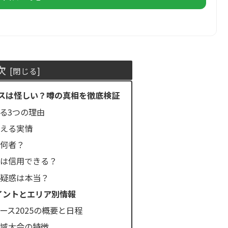
次
スは怪しい？噂の真相を徹底検証
る3つの理由
見える実情
は何者？
声は信用できる？
の疑惑は本当？
ポイントとエリア別情報
ース2025の概要と日程
地域大会の特徴