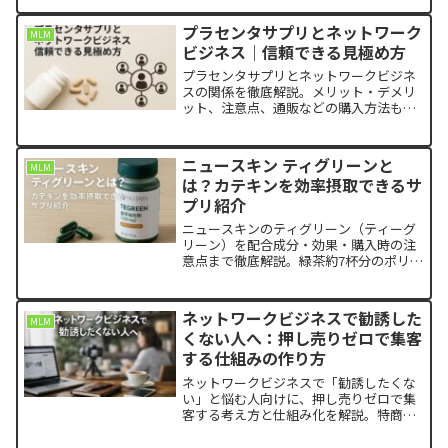
プラセンタサプリとネットワーク
MLM
ビジネス｜信頼できる見極め方
プラセンタサプリとネットワークビジネ
スの関係を徹底解説。メリット・デメリ
ット、注意点、通販などの購入方法も紹
介します。
ニュースキン ティグリーンと
MLM
は？カテキンを効率摂取できるサ
プリ紹介
ニュースキンのティグリーン（ティーグ
リーン）を配合成分・効果・購入時の注
意点まで徹底解説。緑茶約7杯分のポリフ
ェノールを1カプセルで、カフェインフリ
ー設計で毎日続けやすい栄養補助食品で
す。
ネットワークビジネスで勧誘した
MLM
くない人へ：押し売りゼロで集客
する仕組みの作り方
ネットワークビジネスで「勧誘したくな
い」と悩む人向けに、押し売りゼロで集
客する考え方と仕組み化を解説。特商法
やステマ規制など最低限の注意点を押さ
えつつ、ブログSEO×SNS×導線設計