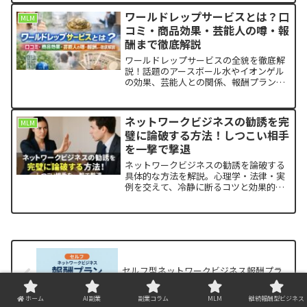
で“向こうから相談が来る”流れを作る方
ワールドレップサービスとは？口
MLM
法をまとめました。画像なしでも実践で
コミ・商品効果・芸能人の噂・報
きるテンプレと運用のコツも紹介。
酬まで徹底解説
ワールドレップサービスの全貌を徹底解
説！話題のアースボール水やイオンゲル
の効果、芸能人との関係、報酬プランの
仕組み、そして参加前に知っておくべき
注意点まで詳しく紹介。ネットワークビ
ジネス初心者にもわかりやすい完全ガイ
ネットワークビジネスの勧誘を完
MLM
ド。
璧に論破する方法！しつこい相手
を一撃で撃退
ネットワークビジネスの勧誘を論破する
具体的な方法を解説。心理学・法律・実
例を交えて、冷静に断るコツと効果的な
切り返し方を紹介します。
セルフ型ネットワークビジネス報酬プラ
ンの全貌 — 成功モデルと落とし穴
ホーム
AI副業
副業コラム
MLM
継続報酬型ビジネス