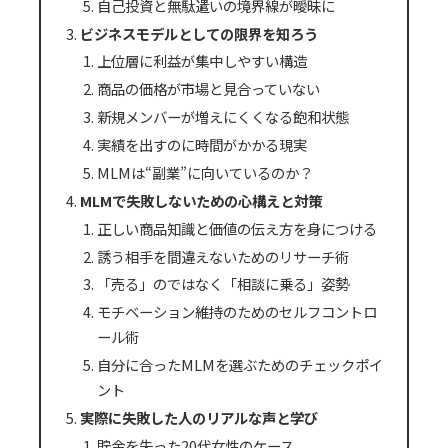
自己投資と無駄遣いの境界線が曖昧に
ビジネスモデルとしての限界を知ろう
上位層に利益が集中しやすい構造
商品の価格が市場と見合っていない
新規メンバーが増えにくくなる飽和状態
実績を出すのに時間がかかる現実
MLMは“副業”に向いているのか？
MLMで失敗しないための心構えと対策
正しい商品知識と価値の伝え方を身につける
誘う相手を間違えないためのリサーチ術
「売る」のではなく「相談に乗る」姿勢
モチベーション維持のためのセルフコントロ
ール術
自分に合ったMLMを選ぶためのチェックポイ
ント
実際に失敗した人のリアルな声と学び
貯金を失った20代女性のケース