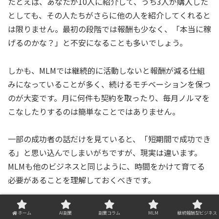
たとえば、あなたが10人に紹介して、うち3人が購入した
としても、その人たちがさらに他の人を紹介してくれると
は限りません。最初の段階では報酬も少なく、「本当に稼
げるのかな？」と不安になることも多いでしょう。
しかも、MLMでは継続的に活動しないと報酬が減る仕組
みになっていることが多く、続けるモチベーションを保つ
のが大変です。月に何件も契約を取ったり、毎月ノルマを
こなしたりするのは簡単なことではありません。
一部の成功者の話だけを見ていると、「短期間で成功でき
る」と思い込んでしまいがちですが、現実は違います。
MLMも他のビジネスと同じように、時間をかけて育てる
必要があることを理解しておくべきです。
MLMは“副業”に向いているのか？
ホーム
AI副業
副業コラム
MLM
継続報酬型ビジネス