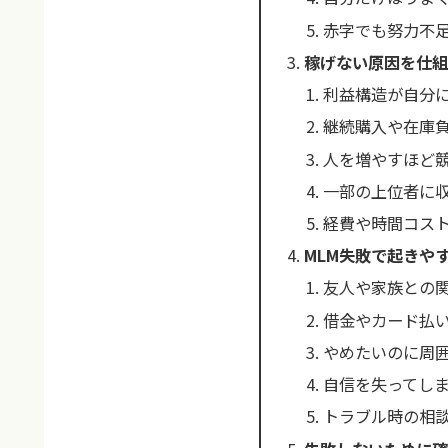
赤字でも努力不
稼げない原因を仕組
利益構造が自分
継続購入や在庫
人を増やすほど
一部の上位者に
経費や時間コス
MLM失敗で起きや
友人や家族との
借金やカード払
やめたいのに周
自信を失ってし
トラブル時の相