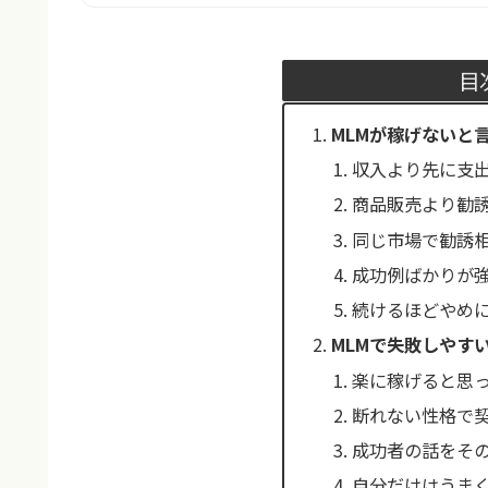
目
MLMが稼げないと
収入より先に支
商品販売より勧
同じ市場で勧誘
成功例ばかりが
続けるほどやめ
MLMで失敗しやす
楽に稼げると思
断れない性格で
成功者の話をそ
自分だけはうま